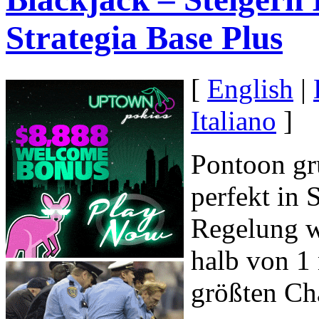
Strategia Base Plus
[
English
|
Italiano
]
Pontoon gr
perfekt in 
Regelung w
halb von 1
größten Ch