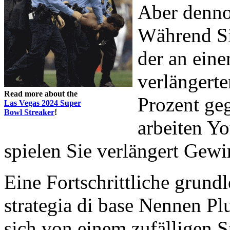
Aber dennoc
Während Si
der an ein
verlängerte
Read more about the
Prozent geg
Las Vegas 2024 Super
Bowl Streaker
!
arbeiten Y
spielen Sie verlängert Gew
Eine Fortschrittliche grund
strategia di base Nennen Plu
sich von einem zufälligen Sp