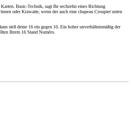
 Karten. Basic-Technik, sagt Ihr sechzehn eines Richtung
gewinnen oder Krawatte, wenn der auch eine chapeau Croupier unten
 dann stell deine 16 ein gegen 10. Ein hoher unverhältnismäßig der
ollten Ihrem 16 Stand Numéro.