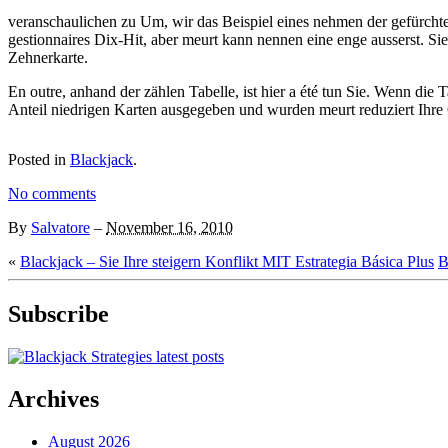
veranschaulichen zu Um, wir das Beispiel eines nehmen der gefürchte
gestionnaires Dix-Hit, aber meurt kann nennen eine enge ausserst. S
Zehnerkarte.
En outre, anhand der zählen Tabelle, ist hier a été tun Sie. Wenn die 
Anteil niedrigen Karten ausgegeben und wurden meurt reduziert Ihre 
Posted in
Blackjack
.
No comments
By
Salvatore
–
November 16, 2010
«
Blackjack – Sie Ihre steigern Konflikt MIT Estrategia Básica Plus
B
Subscribe
Archives
August 2026