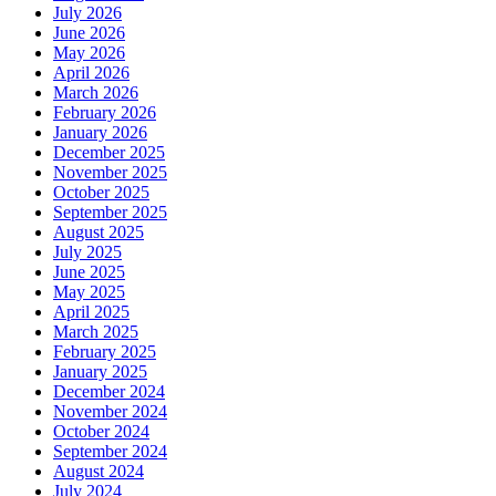
July 2026
June 2026
May 2026
April 2026
March 2026
February 2026
January 2026
December 2025
November 2025
October 2025
September 2025
August 2025
July 2025
June 2025
May 2025
April 2025
March 2025
February 2025
January 2025
December 2024
November 2024
October 2024
September 2024
August 2024
July 2024